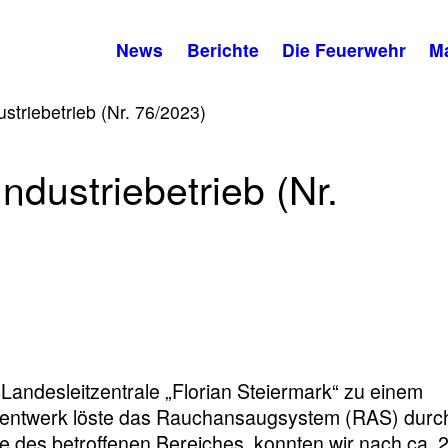
News
Berichte
Die Feuerwehr
M
striebetrieb (Nr. 76/2023)
dustriebetrieb (Nr.
Landesleitzentrale „Florian Steiermark“ zu einem
mentwerk löste das Rauchansaugsystem (RAS) durc
e des betroffenen Bereiches, konnten wir nach ca. 