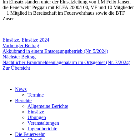
Im Einsatz standen unter der Einsatzleitung von LM Felix Jansen
die Feuerwehr Peggau mit RLFA 2000/100, VF und 10 Mitglieder
+ 1 Mitglied in Bereitschaft im Feuerwehrhaus sowie die BTF
Zuser.
Einsätze
,
Einsätze 2024
Beitragsnavigation
Vorheriger
Vorheriger Beitrag
Beitrag:
Akkubrand in einem Entsorgungsbetrieb (Nr. 5/2024)
Nächster
Nächster Beitrag
Beitrag:
Nächtlicher Brandmeldeanlagenalarm im Ortsgebiet (Nr. 7/2024)
Zur Übersicht
News
Termine
Berichte
Allgemeine Berichte
Einsätze
Übungen
Veranstaltungen
Jugendberichte
Die Feuerwehr
Chronik