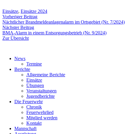
Einsätze
,
Einsätze 2024
Beitragsnavigation
Vorheriger
Vorheriger Beitrag
Beitrag:
Nächtlicher Brandmeldeanlagenalarm im Ortsgebiet (Nr. 7/2024)
Nächster
Nächster Beitrag
Beitrag:
BMA-Alarm in einem Entsorgungsbetrieb (Nr. 9/2024)
Zur Übersicht
News
Termine
Berichte
Allgemeine Berichte
Einsätze
Übungen
Veranstaltungen
Jugendberichte
Die Feuerwehr
Chronik
Feuerwehrlied
Mitglied werden
Kontakt
Mannschaft
Ausrüstung