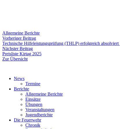
Allgemeine Berichte
Beitragsnavigation
Vorheriger
Vorheriger Beitrag
Beitrag:
Technische Hilfeleistungsprüfung (THLP) erfolgreich absolviert
Nächster
Nächster Beitrag
Beitrag:
Preisliste Kirtag 2025
Zur Übersicht
News
Termine
Berichte
Allgemeine Berichte
Einsätze
Übungen
Veranstaltungen
Jugendberichte
Die Feuerwehr
Chronik