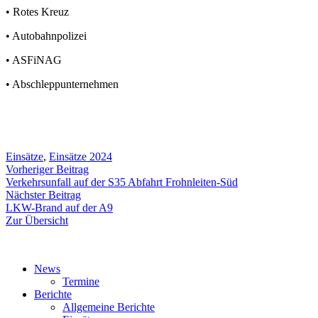
• Rotes Kreuz
• Autobahnpolizei
• ASFiNAG
• Abschleppunternehmen
Einsätze
,
Einsätze 2024
Beitragsnavigation
Vorheriger
Vorheriger Beitrag
Beitrag:
Verkehrsunfall auf der S35 Abfahrt Frohnleiten-Süd
Nächster
Nächster Beitrag
Beitrag:
LKW-Brand auf der A9
Zur Übersicht
News
Termine
Berichte
Allgemeine Berichte