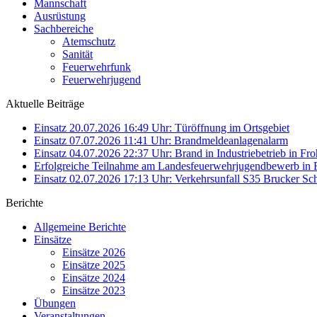
Mannschaft
Ausrüstung
Sachbereiche
Atemschutz
Sanität
Feuerwehrfunk
Feuerwehrjugend
Aktuelle Beiträge
Einsatz 20.07.2026 16:49 Uhr: Türöffnung im Ortsgebiet
Einsatz 07.07.2026 11:41 Uhr: Brandmeldeanlagenalarm
Einsatz 04.07.2026 22:37 Uhr: Brand in Industriebetrieb in Fro
Erfolgreiche Teilnahme am Landesfeuerwehrjugendbewerb in 
Einsatz 02.07.2026 17:13 Uhr: Verkehrsunfall S35 Brucker Sch
Berichte
Allgemeine Berichte
Einsätze
Einsätze 2026
Einsätze 2025
Einsätze 2024
Einsätze 2023
Übungen
Veranstaltungen