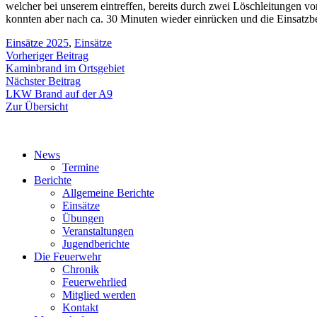
welcher bei unserem eintreffen, bereits durch zwei Löschleitungen v
konnten aber nach ca. 30 Minuten wieder einrücken und die Einsatzber
Einsätze 2025
,
Einsätze
Beitragsnavigation
Vorheriger
Vorheriger Beitrag
Beitrag:
Kaminbrand im Ortsgebiet
Nächster
Nächster Beitrag
Beitrag:
LKW Brand auf der A9
Zur Übersicht
News
Termine
Berichte
Allgemeine Berichte
Einsätze
Übungen
Veranstaltungen
Jugendberichte
Die Feuerwehr
Chronik
Feuerwehrlied
Mitglied werden
Kontakt