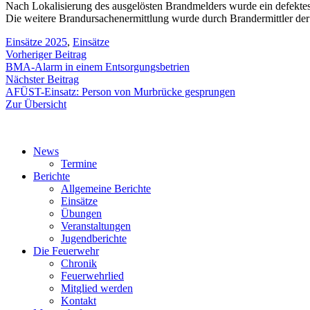
Nach Lokalisierung des ausgelösten Brandmelders wurde ein defektes
Die weitere Brandursachenermittlung wurde durch Brandermittler de
Einsätze 2025
,
Einsätze
Beitragsnavigation
Vorheriger
Vorheriger Beitrag
Beitrag:
BMA-Alarm in einem Entsorgungsbetrien
Nächster
Nächster Beitrag
Beitrag:
AFÜST-Einsatz: Person von Murbrücke gesprungen
Zur Übersicht
News
Termine
Berichte
Allgemeine Berichte
Einsätze
Übungen
Veranstaltungen
Jugendberichte
Die Feuerwehr
Chronik
Feuerwehrlied
Mitglied werden
Kontakt