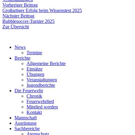
Beitragsnavigation
Vorheriger
Vorheriger Beitrag
Beitrag:
Großartiger Erfolg beim Wissenstest 2025
Nächster
Nächster Beitrag
Beitrag:
Bubblesoccer-Turnier 2025
Zur Übersicht
News
Termine
Berichte
Allgemeine Berichte
Einsätze
Übungen
Veranstaltungen
Jugendberichte
Die Feuerwehr
Chronik
Feuerwehrlied
Mitglied werden
Kontakt
Mannschaft
Ausrüstung
Sachbereiche
Atemschutz