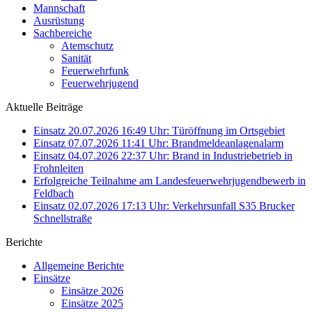
Mannschaft
Ausrüstung
Sachbereiche
Atemschutz
Sanität
Feuerwehrfunk
Feuerwehrjugend
Aktuelle Beiträge
Einsatz 20.07.2026 16:49 Uhr: Türöffnung im Ortsgebiet
Einsatz 07.07.2026 11:41 Uhr: Brandmeldeanlagenalarm
Einsatz 04.07.2026 22:37 Uhr: Brand in Industriebetrieb in
Frohnleiten
Erfolgreiche Teilnahme am Landesfeuerwehrjugendbewerb in
Feldbach
Einsatz 02.07.2026 17:13 Uhr: Verkehrsunfall S35 Brucker
Schnellstraße
Berichte
Allgemeine Berichte
Einsätze
Einsätze 2026
Einsätze 2025