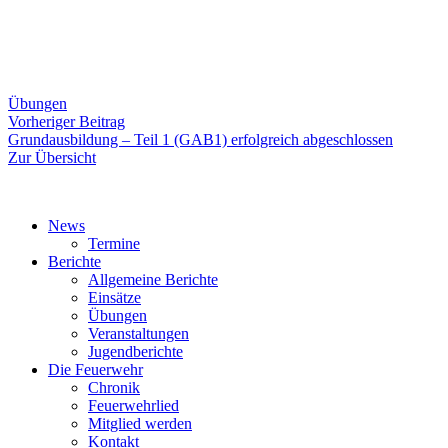
Übungen
Beitragsnavigation
Vorheriger
Vorheriger Beitrag
Beitrag:
Grundausbildung – Teil 1 (GAB1) erfolgreich abgeschlossen
Zur Übersicht
News
Termine
Berichte
Allgemeine Berichte
Einsätze
Übungen
Veranstaltungen
Jugendberichte
Die Feuerwehr
Chronik
Feuerwehrlied
Mitglied werden
Kontakt