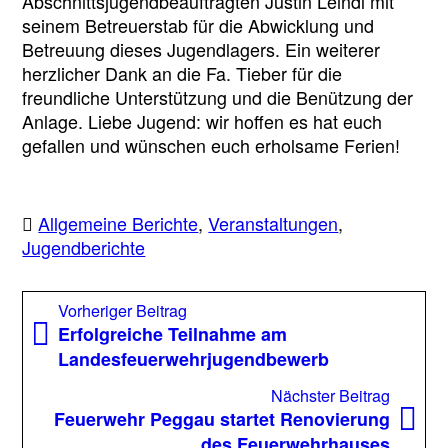
Abschnittsjugendbeauftragten Justin Leindl mit
seinem Betreuerstab für die Abwicklung und
Betreuung dieses Jugendlagers. Ein weiterer
herzlicher Dank an die Fa. Tieber für die
freundliche Unterstützung und die Benützung der
Anlage. Liebe Jugend: wir hoffen es hat euch
gefallen und wünschen euch erholsame Ferien!
Allgemeine Berichte
,
Veranstaltungen
,
Jugendberichte
Beitragsnavigation
Vorheriger
Vorheriger Beitrag
Beitrag:
Erfolgreiche Teilnahme am
Landesfeuerwehrjugendbewerb
Nächst
Nächster Beitrag
Beitrag
Feuerwehr Peggau startet Renovierung
des Feuerwehrhauses