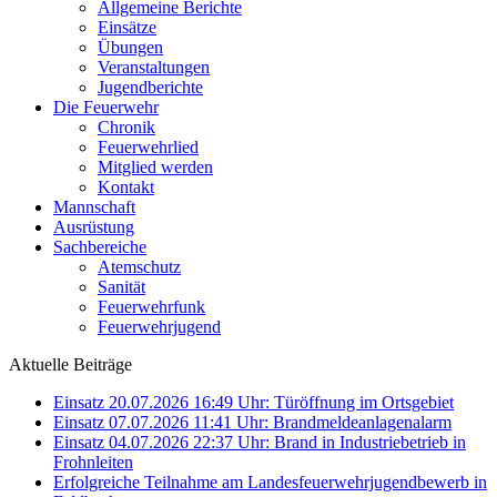
Allgemeine Berichte
Einsätze
Übungen
Veranstaltungen
Jugendberichte
Die Feuerwehr
Chronik
Feuerwehrlied
Mitglied werden
Kontakt
Mannschaft
Ausrüstung
Sachbereiche
Atemschutz
Sanität
Feuerwehrfunk
Feuerwehrjugend
Aktuelle Beiträge
Einsatz 20.07.2026 16:49 Uhr: Türöffnung im Ortsgebiet
Einsatz 07.07.2026 11:41 Uhr: Brandmeldeanlagenalarm
Einsatz 04.07.2026 22:37 Uhr: Brand in Industriebetrieb in
Frohnleiten
Erfolgreiche Teilnahme am Landesfeuerwehrjugendbewerb in