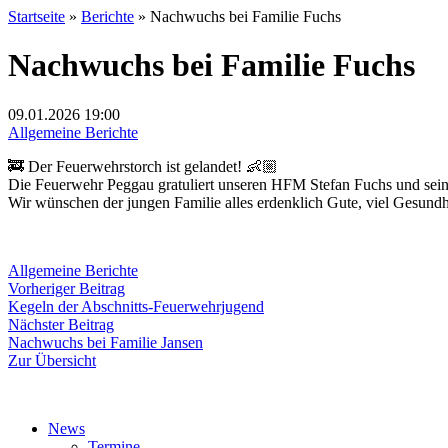
Startseite
»
Berichte
»
Nachwuchs bei Familie Fuchs
Nachwuchs bei Familie Fuchs
09.01.2026
19:00
Allgemeine Berichte
🚒 Der Feuerwehrstorch ist gelandet! 👶🏼
Die Feuerwehr Peggau gratuliert unseren HFM Stefan Fuchs und sein
Wir wünschen der jungen Familie alles erdenklich Gute, viel Gesun
Allgemeine Berichte
Beitragsnavigation
Vorheriger
Vorheriger Beitrag
Beitrag:
Kegeln der Abschnitts-Feuerwehrjugend
Nächster
Nächster Beitrag
Beitrag:
Nachwuchs bei Familie Jansen
Zur Übersicht
News
Termine