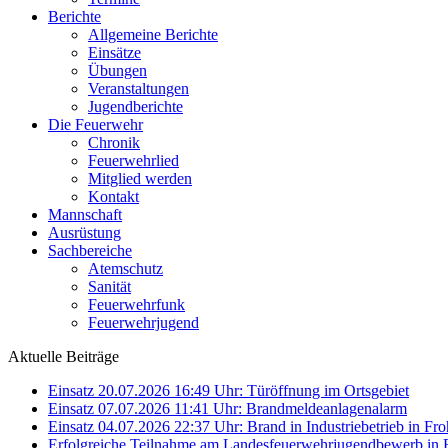
Berichte
Allgemeine Berichte
Einsätze
Übungen
Veranstaltungen
Jugendberichte
Die Feuerwehr
Chronik
Feuerwehrlied
Mitglied werden
Kontakt
Mannschaft
Ausrüstung
Sachbereiche
Atemschutz
Sanität
Feuerwehrfunk
Feuerwehrjugend
Aktuelle Beiträge
Einsatz 20.07.2026 16:49 Uhr: Türöffnung im Ortsgebiet
Einsatz 07.07.2026 11:41 Uhr: Brandmeldeanlagenalarm
Einsatz 04.07.2026 22:37 Uhr: Brand in Industriebetrieb in Fro
Erfolgreiche Teilnahme am Landesfeuerwehrjugendbewerb in 