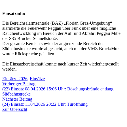
___________________
Einsatzinfo:
Die Bereichsalarmzentrale (BAZ) „Florian Graz-Umgebung“
alarmierte die Feuerwehr Peggau über Funk über eine mögliche
Rauchentwicklung im Bereich der Auf- und Abfahrt Peggau Mitte
der S35 Brucker Schnellstraße.
Der gesamte Bereich sowie der angrenzende Bereich der
Südbahnstrecke wurde abgesucht, auch mit der VMZ Bruck/Mur
wurde Rücksprache gehalten.
Die Einsatzbereitschaft konnte nach kurzer Zeit wiederhergestellt
werden.
Einsätze 2026
,
Einsätze
Beitragsnavigation
Vorheriger
Vorheriger Beitrag
Beitrag:
(22) Einsatz 08.04.2026 15:06 Uhr: Böschungsbrände entlang
Südbahnstrecke
Nächster
Nächster Beitrag
Beitrag:
(24) Einsatz 11.04.2026 20:22 Uhr: Türöffnung
Zur Übersicht