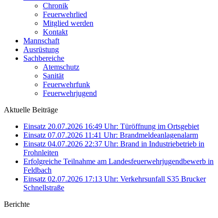
Chronik
Feuerwehrlied
Mitglied werden
Kontakt
Mannschaft
Ausrüstung
Sachbereiche
Atemschutz
Sanität
Feuerwehrfunk
Feuerwehrjugend
Aktuelle Beiträge
Einsatz 20.07.2026 16:49 Uhr: Türöffnung im Ortsgebiet
Einsatz 07.07.2026 11:41 Uhr: Brandmeldeanlagenalarm
Einsatz 04.07.2026 22:37 Uhr: Brand in Industriebetrieb in
Frohnleiten
Erfolgreiche Teilnahme am Landesfeuerwehrjugendbewerb in
Feldbach
Einsatz 02.07.2026 17:13 Uhr: Verkehrsunfall S35 Brucker
Schnellstraße
Berichte