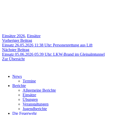
Einsätze 2026
,
Einsätze
Beitragsnavigation
Vorheriger
Vorheriger Beitrag
Beitrag:
Einsatz 26.05.2026 11:38 Uhr: Personenrettung aus Lift
Nächster
Nächster Beitrag
Beitrag:
Einsatz 05.06.2026 05:39 Uhr: LKW-Brand im Gleinalmtunnel
Zur Übersicht
News
Termine
Berichte
Allgemeine Berichte
Einsätze
Übungen
Veranstaltungen
Jugendberichte
Die Feuerwehr