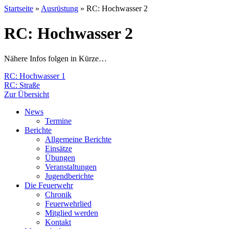
Startseite
»
Ausrüstung
»
RC: Hochwasser 2
RC: Hochwasser 2
Nähere Infos folgen in Kürze…
Beitragsnavigation
Vorherige
RC: Hochwasser 1
Ausrüstung:
Nächste
RC: Straße
Ausrüstung:
Zur Übersicht
News
Termine
Berichte
Allgemeine Berichte
Einsätze
Übungen
Veranstaltungen
Jugendberichte
Die Feuerwehr
Chronik
Feuerwehrlied
Mitglied werden
Kontakt