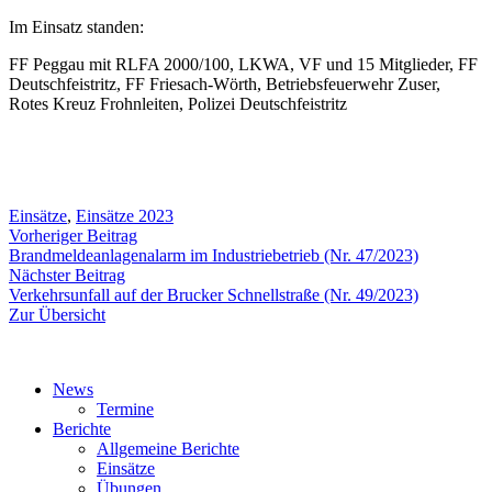
Im Einsatz standen:
FF Peggau mit RLFA 2000/100, LKWA, VF und 15 Mitglieder, FF
Deutschfeistritz, FF Friesach-Wörth, Betriebsfeuerwehr Zuser,
Rotes Kreuz Frohnleiten, Polizei Deutschfeistritz
Einsätze
,
Einsätze 2023
Beitragsnavigation
Vorheriger
Vorheriger Beitrag
Beitrag:
Brandmeldeanlagenalarm im Industriebetrieb (Nr. 47/2023)
Nächster
Nächster Beitrag
Beitrag:
Verkehrsunfall auf der Brucker Schnellstraße (Nr. 49/2023)
Zur Übersicht
News
Termine
Berichte
Allgemeine Berichte
Einsätze
Übungen