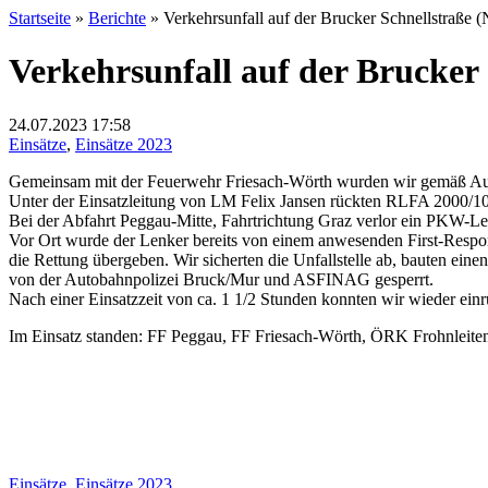
Startseite
»
Berichte
»
Verkehrsunfall auf der Brucker Schnellstraße (
Verkehrsunfall auf der Brucker 
24.07.2023
17:58
Einsätze
,
Einsätze 2023
Gemeinsam mit der Feuerwehr Friesach-Wörth wurden wir gemäß Autoba
Unter der Einsatzleitung von LM Felix Jansen rückten RLFA 2000/1
Bei der Abfahrt Peggau-Mitte, Fahrtrichtung Graz verlor ein PKW-Len
Vor Ort wurde der Lenker bereits von einem anwesenden First-Respond
die Rettung übergeben. Wir sicherten die Unfallstelle ab, bauten ein
von der Autobahnpolizei Bruck/Mur und ASFINAG gesperrt.
Nach einer Einsatzzeit von ca. 1 1/2 Stunden konnten wir wieder einr
Im Einsatz standen: FF Peggau, FF Friesach-Wörth, ÖRK Frohnlei
Einsätze
,
Einsätze 2023