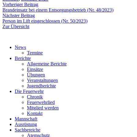
Beitragsnavigation
Vorheriger
Vorheriger Beitrag
Beitrag:
Brandeinsatz bei einem Entsorgungsbetrieb (Nr. 48/2023)
Nächster
Nächster Beitrag
Beitrag:
Person im Lift eingeschlossen (Nr. 50/2023)
Zur Übersicht
News
Termine
Berichte
Allgemeine Berichte
Einsätze
Übungen
Veranstaltungen
Jugendberichte
Die Feuerwehr
Chronik
Feuerwehrlied
Mitglied werden
Kontakt
Mannschaft
Ausrüstung
Sachbereiche
Atemschutz