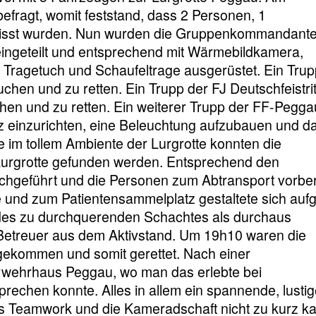
fragt, womit feststand, dass 2 Personen, 1
rmisst wurden. Nun wurden die Gruppenkommandant
eingeteilt und entsprechend mit Wärmebildkamera,
 Tragetuch und Schaufeltrage ausgerüstet. Ein Trup
chen und zu retten. Ein Trupp der FJ Deutschfeistri
hen und zu retten. Ein weiterer Trupp der FF-Pegga
tz einzurichten, eine Beleuchtung aufzubauen und d
im tollem Ambiente der Lurgrotte konnten die
 Lurgrotte gefunden werden. Entsprechend den
chgeführt und die Personen zum Abtransport vorbere
 und zum Patientensammelplatz gestaltete sich auf
 des zu durchquerenden Schachtes als durchaus
 Betreuer aus dem Aktivstand. Um 19h10 waren die
ngekommen und somit gerettet. Nach einer
rwehrhaus Peggau, wo man das erlebte bei
echen konnte. Alles in allem ein spannende, lusti
as Teamwork und die Kameradschaft nicht zu kurz k