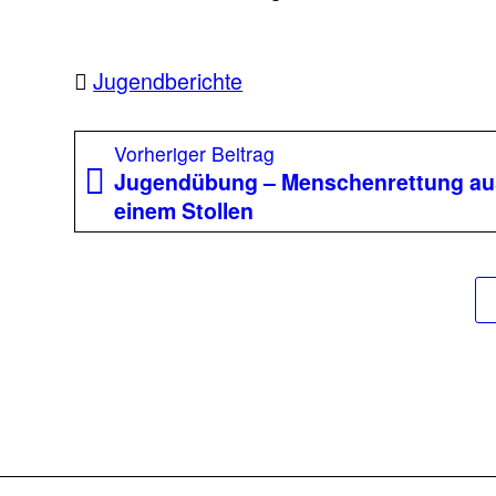
Jugendberichte
Beitragsnavigation
Vorheriger
Vorheriger Beitrag
Beitrag:
Jugendübung – Menschenrettung au
einem Stollen