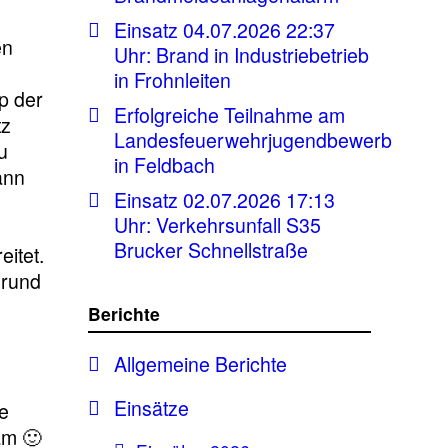
Einsatz 04.07.2026 22:37
en
Uhr: Brand in Industriebetrieb
in Frohnleiten
p der
Erfolgreiche Teilnahme am
tz
Landesfeuerwehrjugendbewerb
u
in Feldbach
ann
Einsatz 02.07.2026 17:13
Uhr: Verkehrsunfall S35
Brucker Schnellstraße
itet.
grund
Berichte
Allgemeine Berichte
Einsätze
ge
am 🙂