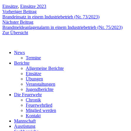
Einsätze
,
Einsätze 2023
Beitragsnavigation
Vorheriger
Vorheriger Beitrag
Beitrag:
Brandeinsatz in einem Industriebetrieb (Nr. 73/2023)
Nächster
Nächster Beitrag
Beitrag:
Brandmeldeanlagenalarm in einem Industriebetrieb (Nr. 75/2023)
Zur Übersicht
News
Termine
Berichte
Allgemeine Berichte
Einsätze
Übungen
Veranstaltungen
Jugendberichte
Die Feuerwehr
Chronik
Feuerwehrlied
Mitglied werden
Kontakt
Mannschaft
Ausrüstung