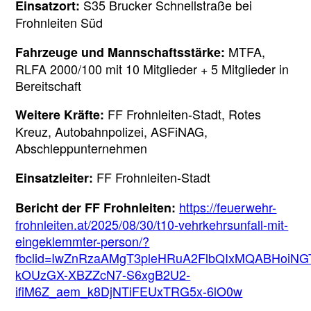
S35 Brucker Schnellstraße bei
Einsatzort:
Frohnleiten Süd
MTFA,
Fahrzeuge und Mannschaftsstärke:
RLFA 2000/100 mit 10 Mitglieder + 5 Mitglieder in
Bereitschaft
FF Frohnleiten-Stadt, Rotes
Weitere Kräfte:
Kreuz, Autobahnpolizei, ASFiNAG,
Abschleppunternehmen
FF Frohnleiten-Stadt
Einsatzleiter:
https://feuerwehr-
Bericht der FF Frohnleiten:
frohnleiten.at/2025/08/30/t10-vehrkehrsunfall-mit-
eingeklemmter-person/?
fbclid=IwZnRzaAMgT3pleHRuA2FlbQIxMQABHoiNG
kOUzGX-XBZZcN7-S6xgB2U2-
ifiM6Z_aem_k8DjNTiFEUxTRG5x-6lO0w