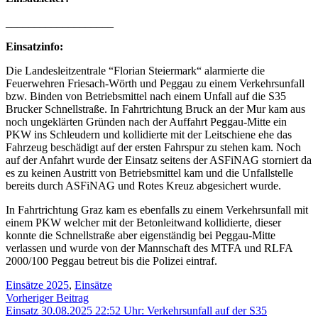
___________________
Einsatzinfo:
Die Landesleitzentrale “Florian Steiermark“ alarmierte die
Feuerwehren Friesach-Wörth und Peggau zu einem Verkehrsunfall
bzw. Binden von Betriebsmittel nach einem Unfall auf die S35
Brucker Schnellstraße. In Fahrtrichtung Bruck an der Mur kam aus
noch ungeklärten Gründen nach der Auffahrt Peggau-Mitte ein
PKW ins Schleudern und kollidierte mit der Leitschiene ehe das
Fahrzeug beschädigt auf der ersten Fahrspur zu stehen kam. Noch
auf der Anfahrt wurde der Einsatz seitens der ASFiNAG storniert da
es zu keinen Austritt von Betriebsmittel kam und die Unfallstelle
bereits durch ASFiNAG und Rotes Kreuz abgesichert wurde.
In Fahrtrichtung Graz kam es ebenfalls zu einem Verkehrsunfall mit
einem PKW welcher mit der Betonleitwand kollidierte, dieser
konnte die Schnellstraße aber eigenständig bei Peggau-Mitte
verlassen und wurde von der Mannschaft des MTFA und RLFA
2000/100 Peggau betreut bis die Polizei eintraf.
Einsätze 2025
,
Einsätze
Beitragsnavigation
Vorheriger
Vorheriger Beitrag
Beitrag:
Einsatz 30.08.2025 22:52 Uhr: Verkehrsunfall auf der S35